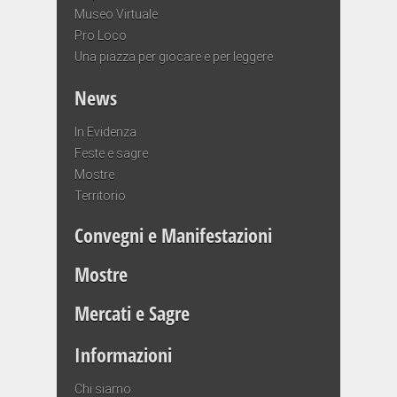
Museo Virtuale
Pro Loco
Una piazza per giocare e per leggere
News
In Evidenza
Feste e sagre
Mostre
Territorio
Convegni e Manifestazioni
Mostre
Mercati e Sagre
Informazioni
Chi siamo