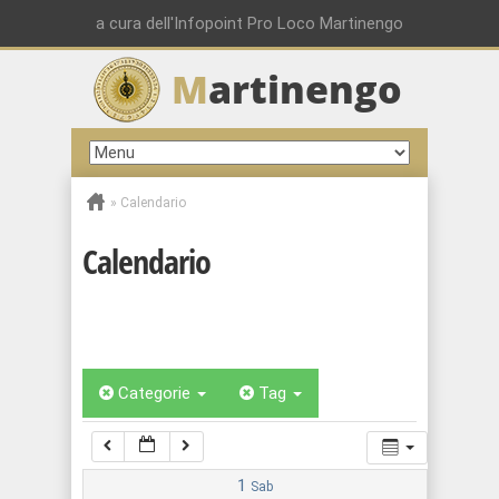
00:00
a cura dell'Infopoint Pro Loco Martinengo
M
artinengo
01:00
02:00
»
Calendario
03:00
Calendario
04:00
05:00
Categorie
Tag
06:00
07:00
1
Sab