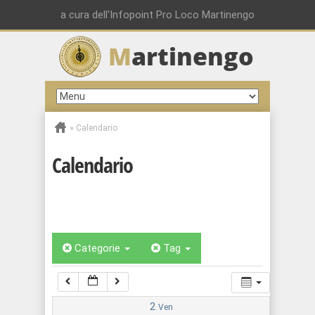
00:00
a cura dell'Infopoint Pro Loco Martinengo
M
artinengo
01:00
02:00
»
Calendario
03:00
Calendario
04:00
05:00
Categorie
Tag
06:00
07:00
2
Ven