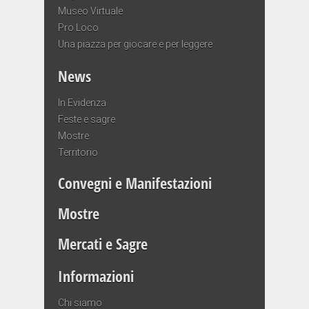
Museo Virtuale
Pro Loco
Una piazza per giocare e per leggere
News
In Evidenza
Feste e sagre
Mostre
Territorio
Convegni e Manifestazioni
Mostre
Mercati e Sagre
Informazioni
Chi siamo