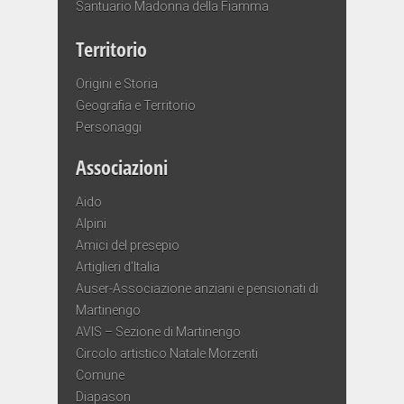
Santuario Madonna della Fiamma
Territorio
Origini e Storia
Geografia e Territorio
Personaggi
Associazioni
Aido
Alpini
Amici del presepio
Artiglieri d’Italia
Auser-Associazione anziani e pensionati di
Martinengo
AVIS – Sezione di Martinengo
Circolo artistico Natale Morzenti
Comune
Diapason