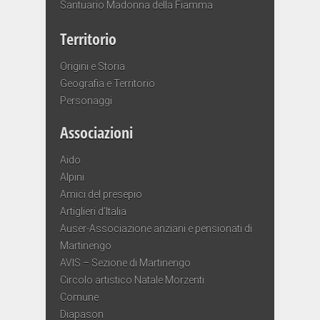
Santuario Madonna della Fiamma
Territorio
Origini e Storia
Geografia e Territorio
Personaggi
Associazioni
Aido
Alpini
Amici del presepio
Artiglieri d’Italia
Auser-Associazione anziani e pensionati di
Martinengo
AVIS – Sezione di Martinengo
Circolo artistico Natale Morzenti
Comune
Diapason