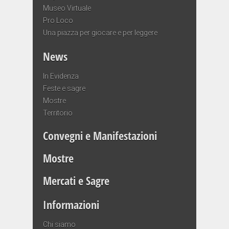
Museo Virtuale
Pro Loco
Una piazza per giocare e per leggere
News
In Evidenza
Feste e sagre
Mostre
Territorio
Convegni e Manifestazioni
Mostre
Mercati e Sagre
Informazioni
Chi siamo