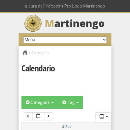
00:00
a cura dell'Infopoint Pro Loco Martinengo
M
artinengo
01:00
02:00
»
Calendario
03:00
Calendario
04:00
05:00
Categorie
Tag
06:00
07:00
3
Sab