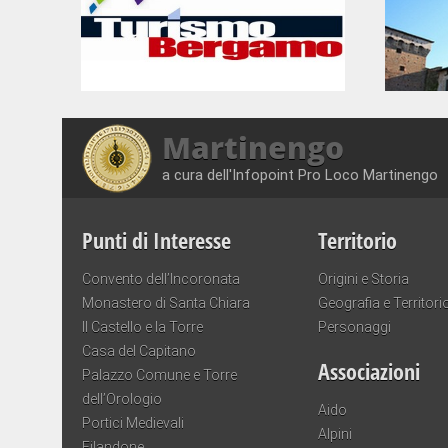
Martinengo
a cura dell'Infopoint Pro Loco Martinengo
Punti di Interesse
Territorio
Convento dell’Incoronata
Origini e Storia
Monastero di Santa Chiara
Geografia e Territori
Il Castello e la Torre
Personaggi
Casa del Capitano
Associazioni
Palazzo Comune e Torre
dell’Orologio
Aido
Portici Medievali
Alpini
Filandone