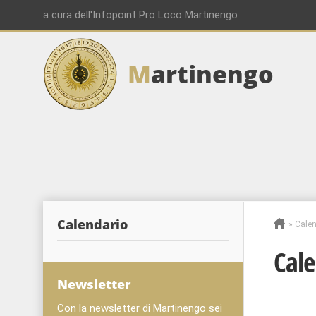
a cura dell'Infopoint Pro Loco Martinengo
M
artinengo
00:00
01:00
02:00
Calendario
»
Calen
03:00
Cale
04:00
Newsletter
Con la newsletter di Martinengo sei