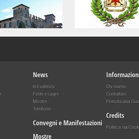
News
Informazion
In Evidenza
Chi siamo
o
Feste e sagre
Contattaci
Mostre
Prenota una Gui
Territorio
Credits
Convegni e Manifestazioni
Politica sui Cook
Mostre