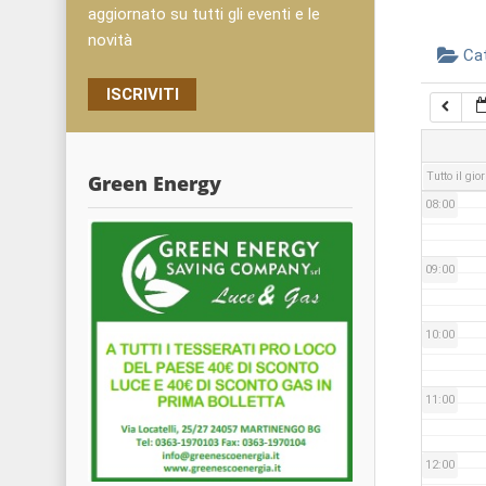
05:00
aggiornato su tutti gli eventi e le
novità
Ca
06:00
ISCRIVITI
07:00
Tutto il gio
Green Energy
08:00
09:00
10:00
11:00
12:00