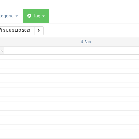
tegorie
Tag
3 LUGLIO 2021
3
Sab
rno