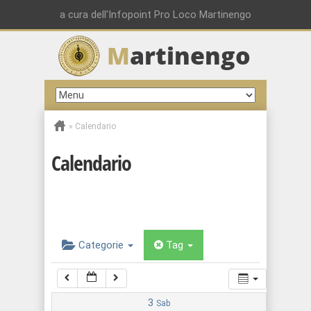
00:00
a cura dell'Infopoint Pro Loco Martinengo
M
artinengo
01:00
02:00
»
Calendario
03:00
Calendario
04:00
05:00
Categorie
Tag
06:00
07:00
3
Sab