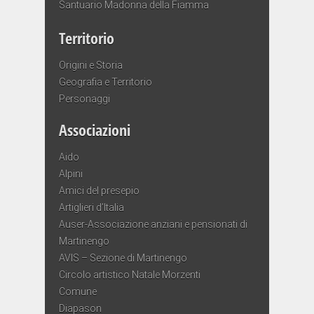
Santuario Madonna della Fiamma
Territorio
Origini e Storia
Geografia e Territorio
Personaggi
Associazioni
Aido
Alpini
Amici del presepio
Artiglieri d’Italia
Auser-Associazione anziani e pensionati di
Martinengo
AVIS – Sezione di Martinengo
Circolo artistico Natale Morzenti
Comune
Diapason