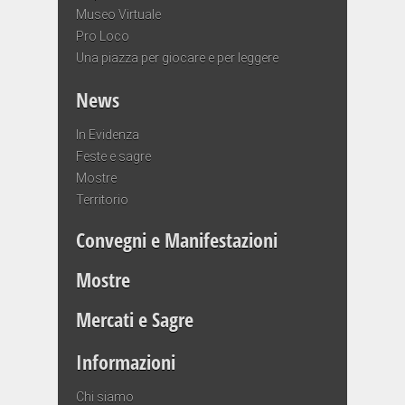
Museo Virtuale
Pro Loco
Una piazza per giocare e per leggere
News
In Evidenza
Feste e sagre
Mostre
Territorio
Convegni e Manifestazioni
Mostre
Mercati e Sagre
Informazioni
Chi siamo