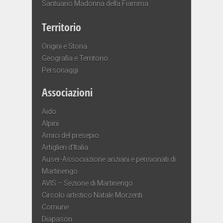
Santuario Madonna della Fiamma
Territorio
Origini e Storia
Geografia e Territorio
Personaggi
Associazioni
Aido
Alpini
Amici del presepio
Artiglieri d’Italia
Auser-Associazione anziani e pensionati di
Martinengo
AVIS – Sezione di Martinengo
Circolo artistico Natale Morzenti
Comune
Diapason