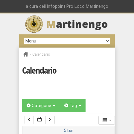
00:00
a cura dell'Infopoint Pro Loco Martinengo
M
artinengo
01:00
02:00
»
Calendario
03:00
Calendario
04:00
05:00
Categorie
Tag
06:00
07:00
5
Lun