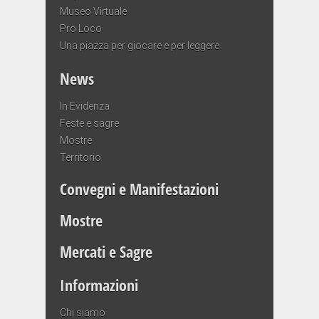
Museo Virtuale
Pro Loco
Una piazza per giocare e per leggere
News
In Evidenza
Feste e sagre
Mostre
Territorio
Convegni e Manifestazioni
Mostre
Mercati e Sagre
Informazioni
Chi siamo