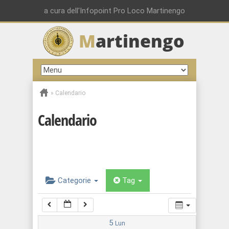
00:00
a cura dell'Infopoint Pro Loco Martinengo
M
artinengo
01:00
02:00
»
Calendario
03:00
Calendario
04:00
05:00
Categorie
Tag
06:00
07:00
5
Lun