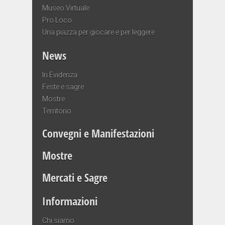
Museo Virtuale
Pro Loco
Una piazza per giocare e per leggere
News
In Evidenza
Feste e sagre
Mostre
Territorio
Convegni e Manifestazioni
Mostre
Mercati e Sagre
Informazioni
Chi siamo