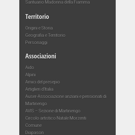
Santuario Madonna della Fiamma
Territorio
Origini e Storia
Geografia e Territorio
Personaggi
Associazioni
Aido
Alpini
Amici del presepio
Artiglieri d’Italia
Auser-Associazione anziani e pensionati di
Martinengo
AVIS – Sezione di Martinengo
Circolo artistico Natale Morzenti
Comune
Diapason