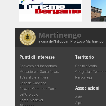
Martinengo
a cura dell'Infopoint Pro Loco Martinengo
Punti di Interesse
Territorio
Convento dell’Incoronata
Origini e Storia
Monastero di Santa Chiara
Geografia e Territori
Il Castello e la Torre
Personaggi
Casa del Capitano
Associazioni
Palazzo Comune e Torre
dell’Orologio
Aido
Portici Medievali
Alpini
Filandone