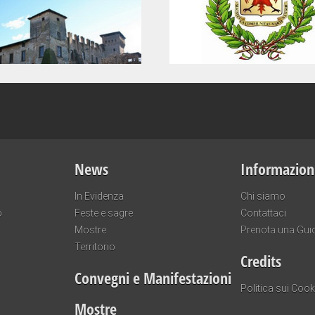
News
Informazion
In Evidenza
Chi siamo
o
Feste e sagre
Contattaci
Mostre
Prenota una Gui
Territorio
Credits
Convegni e Manifestazioni
Politica sui Cook
Mostre