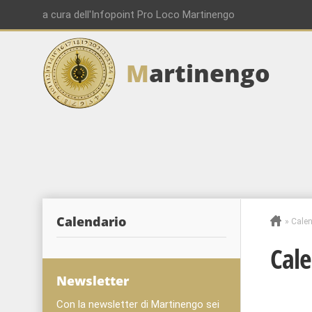
a cura dell'Infopoint Pro Loco Martinengo
M
artinengo
00:00
01:00
02:00
Calendario
»
Calen
03:00
Cale
04:00
Newsletter
Con la newsletter di Martinengo sei