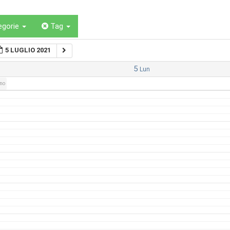
egorie
Tag
5 LUGLIO 2021
5
Lun
rno