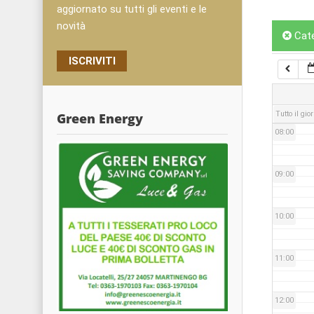
05:00
aggiornato su tutti gli eventi e le
novità
Cat
06:00
ISCRIVITI
07:00
Tutto il gio
Green Energy
08:00
09:00
10:00
11:00
12:00