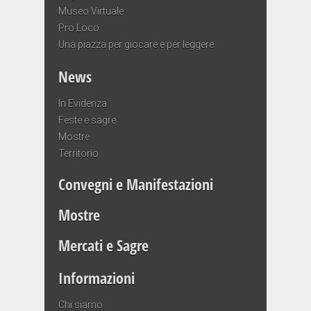
Museo Virtuale
Pro Loco
Una piazza per giocare e per leggere
News
In Evidenza
Feste e sagre
Mostre
Territorio
Convegni e Manifestazioni
Mostre
Mercati e Sagre
Informazioni
Chi siamo