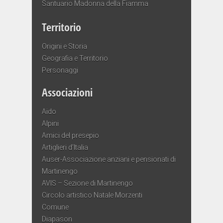
Santuario Madonna della Fiamma
Territorio
Origini e Storia
Geografia e Territorio
Personaggi
Associazioni
Aido
Alpini
Amici del presepio
Artiglieri d’Italia
Auser-Associazione anziani e pensionati di
Martinengo
AVIS – Sezione di Martinengo
Circolo artistico Natale Morzenti
Comune
Diapason