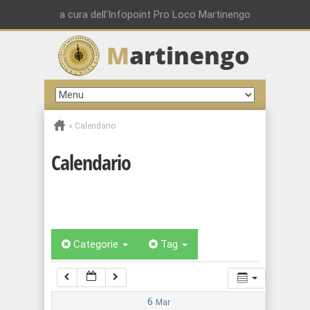
00:00
a cura dell'Infopoint Pro Loco Martinengo
M
artinengo
01:00
02:00
»
Calendario
03:00
Calendario
04:00
05:00
Categorie
Tag
06:00
07:00
6
Mar