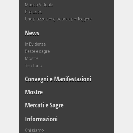
Museo Virtuale
Pro Loco
Una piazza per giocare e per leggere
News
In Evidenza
Feste e sagre
Mostre
Territorio
Convegni e Manifestazioni
Mostre
Mercati e Sagre
Informazioni
Chi siamo