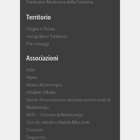
Santuario Madonna della Fiamma
Territorio
Origini e Storia
Geografia e Territorio
Personaggi
Associazioni
Aido
Alpini
Amici del presepio
Artiglieri d’Italia
Auser-Associazione anziani e pensionati di
Martinengo
AVIS – Sezione di Martinengo
Circolo artistico Natale Morzenti
Comune
Diapason