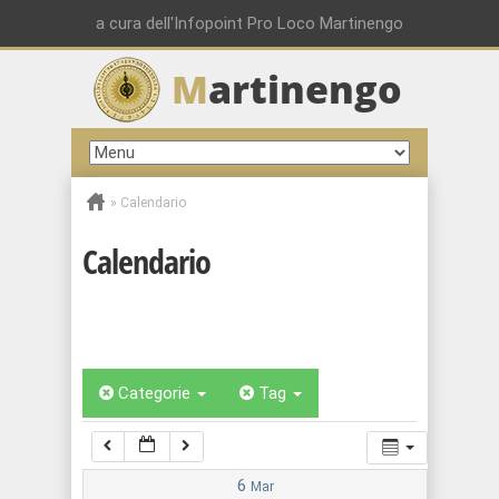
00:00
a cura dell'Infopoint Pro Loco Martinengo
M
artinengo
01:00
02:00
»
Calendario
03:00
Calendario
04:00
05:00
Categorie
Tag
06:00
07:00
6
Mar