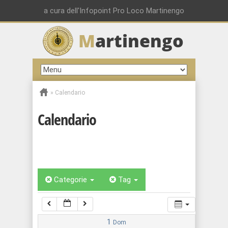
00:00
a cura dell'Infopoint Pro Loco Martinengo
M
artinengo
01:00
02:00
»
Calendario
03:00
Calendario
04:00
05:00
Categorie
Tag
06:00
07:00
1
Dom