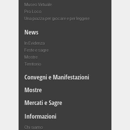
Museo Virtuale
Pro Loco
Una piazza per giocare e per leggere
News
In Evidenza
Feste e sagre
Mostre
Territorio
Convegni e Manifestazioni
Mostre
Mercati e Sagre
Informazioni
Chi siamo