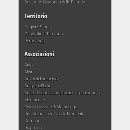
Santuario Madonna della Fiamma
Territorio
Origini e Storia
Geografia e Territorio
Personaggi
Associazioni
Aido
Alpini
Amici del presepio
Artiglieri d’Italia
Auser-Associazione anziani e pensionati di
Martinengo
AVIS – Sezione di Martinengo
Circolo artistico Natale Morzenti
Comune
Diapason