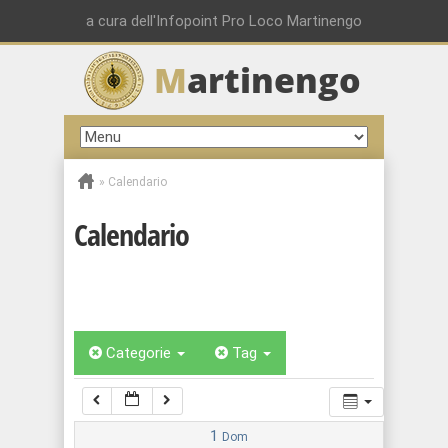
00:00
a cura dell'Infopoint Pro Loco Martinengo
M
artinengo
01:00
02:00
»
Calendario
03:00
Calendario
04:00
05:00
Categorie
Tag
06:00
07:00
1
Dom