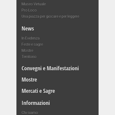
Museo Virtuale
Pro Loco
Una piazza per giocare e per leggere
News
In Evidenza
Feste e sagre
Mostre
Territorio
Convegni e Manifestazioni
Mostre
Mercati e Sagre
Informazioni
Chi siamo