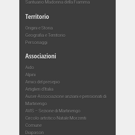
Santuario Madonna della Fiamma
Territorio
Origini e Storia
Geografia e Territorio
Personaggi
Associazioni
Aido
Alpini
Amici del presepio
Artiglieri d’Italia
Auser-Associazione anziani e pensionati di
Martinengo
AVIS – Sezione di Martinengo
Circolo artistico Natale Morzenti
Comune
Diapason