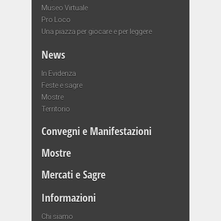
Museo Virtuale
Pro Loco
Una piazza per giocare e per leggere
News
In Evidenza
Feste e sagre
Mostre
Territorio
Convegni e Manifestazioni
Mostre
Mercati e Sagre
Informazioni
Chi siamo