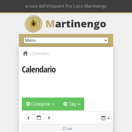
00:00
a cura dell'Infopoint Pro Loco Martinengo
M
artinengo
01:00
02:00
»
Calendario
03:00
Calendario
04:00
05:00
Categorie
Tag
06:00
07:00
2
Lun