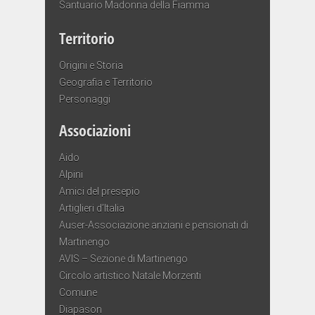
Santuario Madonna della Fiamma
Territorio
Origini e Storia
Geografia e Territorio
Personaggi
Associazioni
Aido
Alpini
Amici del presepio
Artiglieri d’Italia
Auser-Associazione anziani e pensionati di
Martinengo
AVIS – Sezione di Martinengo
Circolo artistico Natale Morzenti
Comune
Diapason