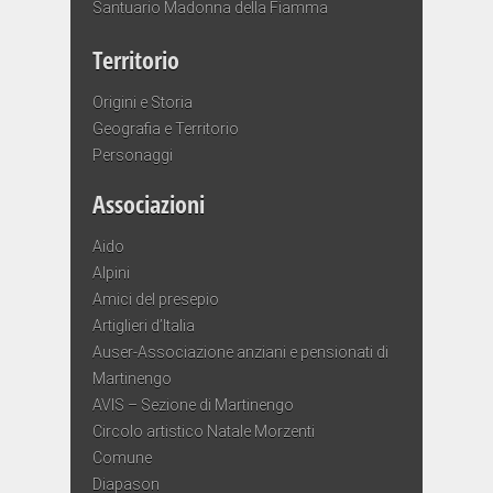
Santuario Madonna della Fiamma
Territorio
Origini e Storia
Geografia e Territorio
Personaggi
Associazioni
Aido
Alpini
Amici del presepio
Artiglieri d’Italia
Auser-Associazione anziani e pensionati di
Martinengo
AVIS – Sezione di Martinengo
Circolo artistico Natale Morzenti
Comune
Diapason