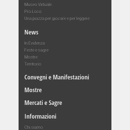
Museo Virtuale
Pro Loco
Una piazza per giocare e per leggere
News
In Evidenza
Feste e sagre
Mostre
Territorio
Convegni e Manifestazioni
Mostre
Mercati e Sagre
Informazioni
Chi siamo