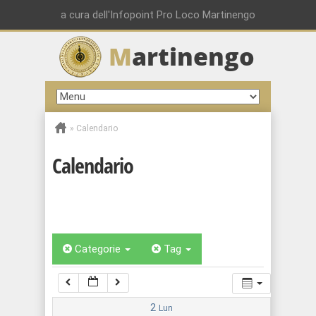
00:00
a cura dell'Infopoint Pro Loco Martinengo
M
artinengo
01:00
02:00
»
Calendario
03:00
Calendario
04:00
05:00
Categorie
Tag
06:00
07:00
2
Lun