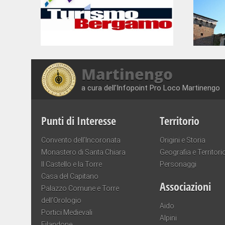
Martinengo
a cura dell'Infopoint Pro Loco Martinengo
Punti di Interesse
Territorio
Convento dell’Incoronata
Origini e Storia
Monastero di Santa Chiara
Geografia e Territori
Il Castello e la Torre
Personaggi
Casa del Capitano
Associazioni
Palazzo Comune e Torre
dell’Orologio
Aido
Portici Medievali
Alpini
Filandone