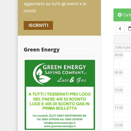
05:00
aggiornato su tutti gli eventi e le
novità
Cat
06:00
ISCRIVITI
07:00
Tutto il gio
Green Energy
08:00
09:00
10:00
11:00
12:00