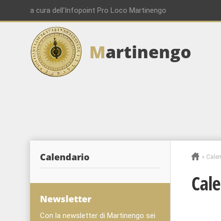
a cura dell'Infopoint Pro Loco Martinengo
M
artinengo
00:00
01:00
02:00
Calendario
»
Calen
03:00
Cale
04:00
Newsletter
Con la newsletter di Martinengo sei