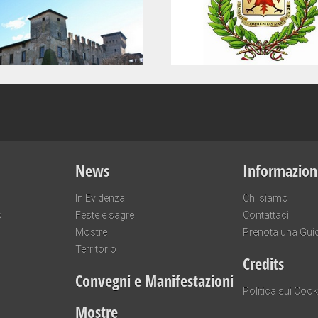
News
Informazion
In Evidenza
Chi siamo
o
Feste e sagre
Contattaci
Mostre
Prenota una Gui
Territorio
Credits
Convegni e Manifestazioni
Politica sui Cook
Mostre