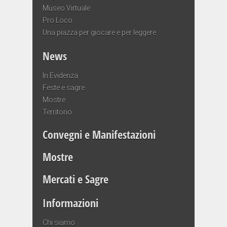
Museo Virtuale
Pro Loco
Una piazza per giocare e per leggere
News
In Evidenza
Feste e sagre
Mostre
Territorio
Convegni e Manifestazioni
Mostre
Mercati e Sagre
Informazioni
Chi siamo