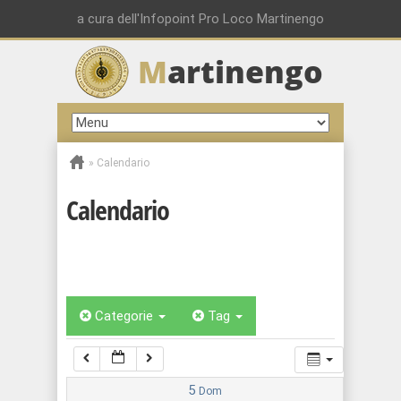
00:00
a cura dell'Infopoint Pro Loco Martinengo
M
artinengo
01:00
02:00
»
Calendario
03:00
Calendario
04:00
05:00
Categorie
Tag
06:00
07:00
5
Dom