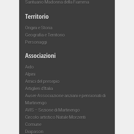
Santuario Madonna della Fiamma
Territorio
Origini e Storia
Geografia e Territorio
Personaggi
Associazioni
Aido
Alpini
Amici del presepio
Artiglieri d’Italia
Auser-Associazione anziani e pensionati di
Martinengo
AVIS – Sezione di Martinengo
Circolo artistico Natale Morzenti
Comune
Diapason