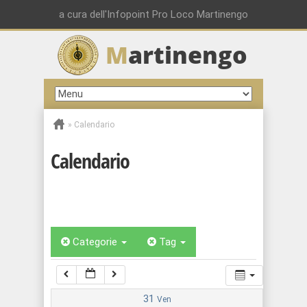
00:00
a cura dell'Infopoint Pro Loco Martinengo
M
artinengo
01:00
02:00
»
Calendario
03:00
Calendario
04:00
05:00
Categorie
Tag
06:00
07:00
31
Ven