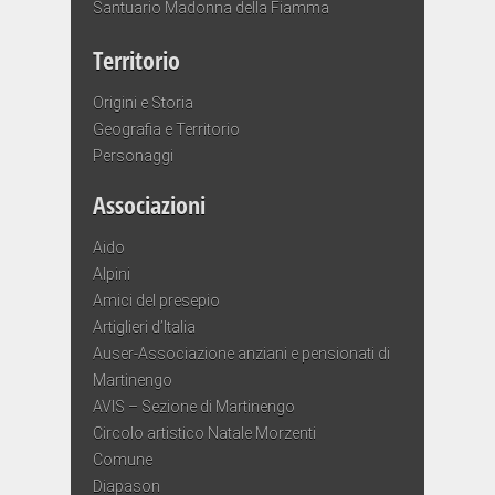
Santuario Madonna della Fiamma
Territorio
Origini e Storia
Geografia e Territorio
Personaggi
Associazioni
Aido
Alpini
Amici del presepio
Artiglieri d’Italia
Auser-Associazione anziani e pensionati di
Martinengo
AVIS – Sezione di Martinengo
Circolo artistico Natale Morzenti
Comune
Diapason