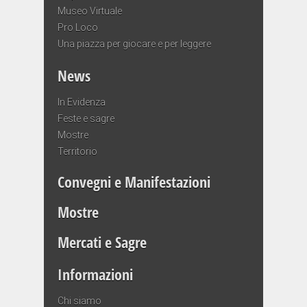
Museo Virtuale
Pro Loco
Una piazza per giocare e per leggere
News
In Evidenza
Feste e sagre
Mostre
Territorio
Convegni e Manifestazioni
Mostre
Mercati e Sagre
Informazioni
Chi siamo