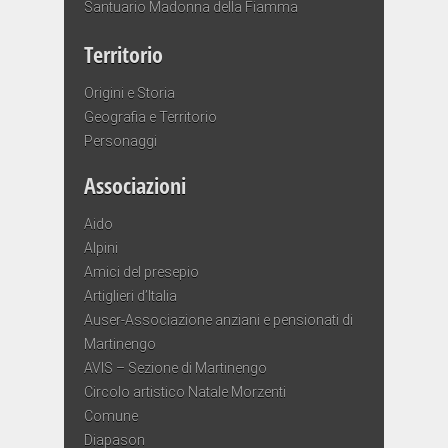
Santuario Madonna della Fiamma
Territorio
Origini e Storia
Geografia e Territorio
Personaggi
Associazioni
Aido
Alpini
Amici del presepio
Artiglieri d’Italia
Auser-Associazione anziani e pensionati di
Martinengo
AVIS – Sezione di Martinengo
Circolo artistico Natale Morzenti
Comune
Diapason