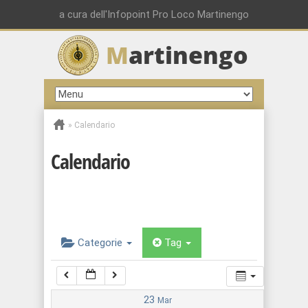
00:00
a cura dell'Infopoint Pro Loco Martinengo
M
artinengo
01:00
02:00
»
Calendario
03:00
Calendario
04:00
05:00
Categorie
Tag
06:00
07:00
23
Mar