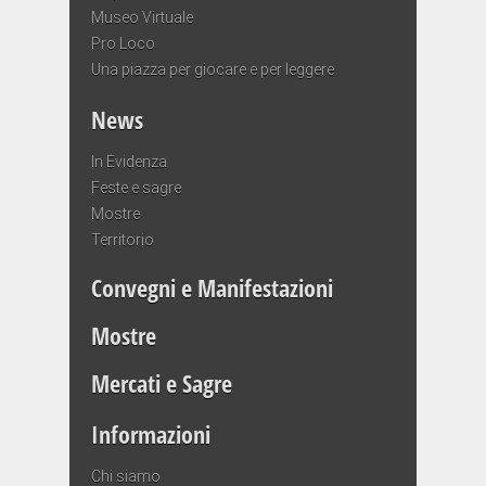
Museo Virtuale
Pro Loco
Una piazza per giocare e per leggere
News
In Evidenza
Feste e sagre
Mostre
Territorio
Convegni e Manifestazioni
Mostre
Mercati e Sagre
Informazioni
Chi siamo