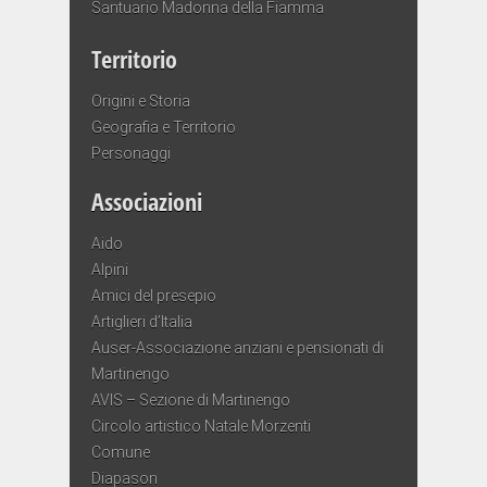
Santuario Madonna della Fiamma
Territorio
Origini e Storia
Geografia e Territorio
Personaggi
Associazioni
Aido
Alpini
Amici del presepio
Artiglieri d’Italia
Auser-Associazione anziani e pensionati di
Martinengo
AVIS – Sezione di Martinengo
Circolo artistico Natale Morzenti
Comune
Diapason