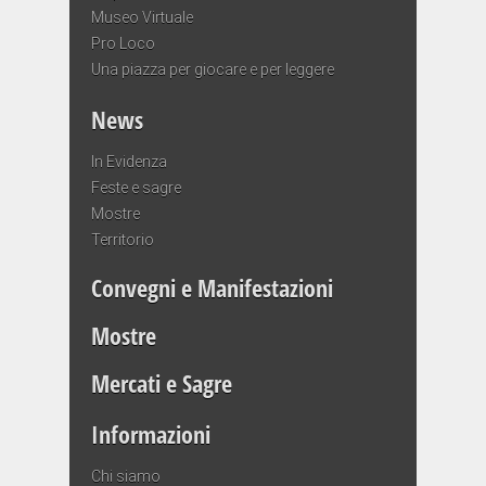
Museo Virtuale
Pro Loco
Una piazza per giocare e per leggere
News
In Evidenza
Feste e sagre
Mostre
Territorio
Convegni e Manifestazioni
Mostre
Mercati e Sagre
Informazioni
Chi siamo