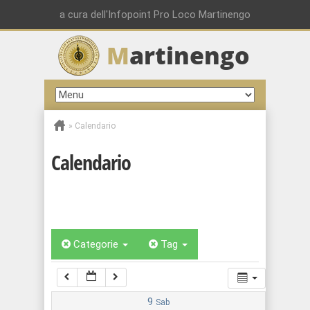
00:00
a cura dell'Infopoint Pro Loco Martinengo
M
artinengo
01:00
02:00
»
Calendario
03:00
Calendario
04:00
05:00
Categorie
Tag
06:00
07:00
9
Sab