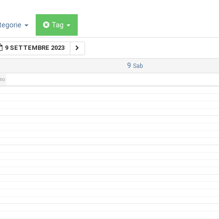
tegorie
Tag
9 SETTEMBRE 2023
9
Sab
rno