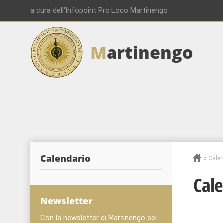
a cura dell'Infopoint Pro Loco Martinengo
M
artinengo
00:00
01:00
02:00
Calendario
»
Calen
03:00
Cale
04:00
Newsletter
Con la newsletter di Martinengo sei