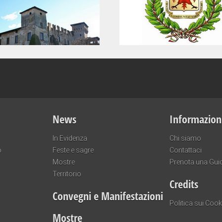
News
Informazion
In Evidenza
Chi siamo
o
Feste e sagre
Contattaci
Mostre
Prenota una Gui
Territorio
Credits
Convegni e Manifestazioni
Politica sui Cook
Mostre