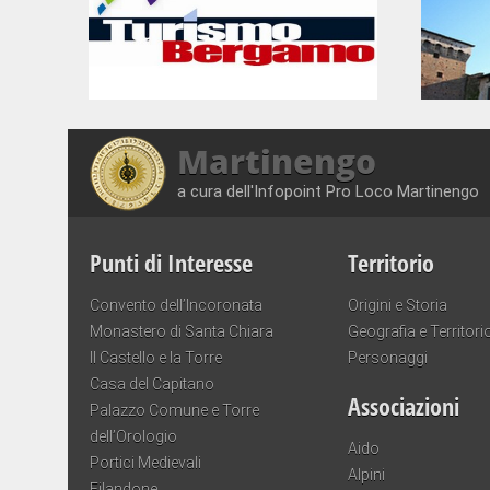
Martinengo
a cura dell'Infopoint Pro Loco Martinengo
Punti di Interesse
Territorio
Convento dell’Incoronata
Origini e Storia
Monastero di Santa Chiara
Geografia e Territori
Il Castello e la Torre
Personaggi
Casa del Capitano
Associazioni
Palazzo Comune e Torre
dell’Orologio
Aido
Portici Medievali
Alpini
Filandone