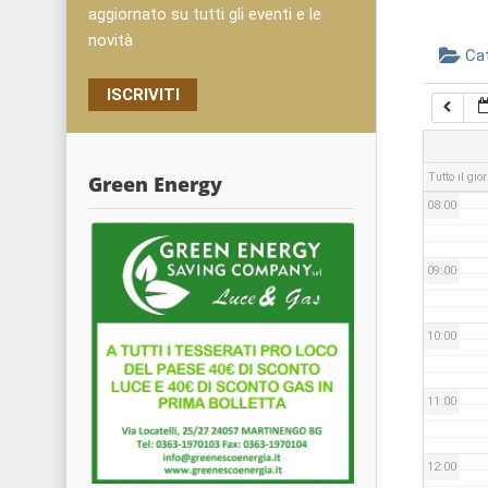
05:00
aggiornato su tutti gli eventi e le
novità
Ca
06:00
ISCRIVITI
07:00
Tutto il gio
Green Energy
08:00
09:00
10:00
11:00
12:00