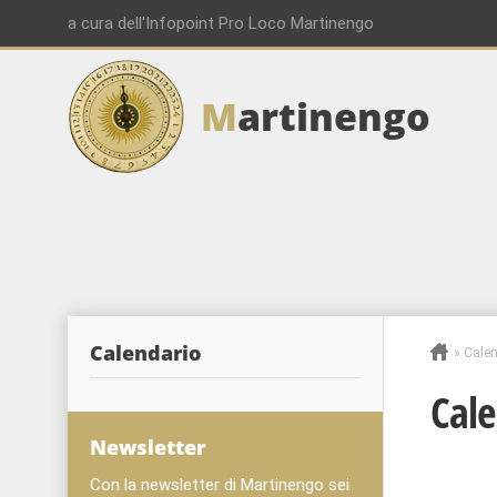
a cura dell'Infopoint Pro Loco Martinengo
M
artinengo
00:00
01:00
02:00
Calendario
»
Calen
03:00
Cale
04:00
Newsletter
Con la newsletter di Martinengo sei