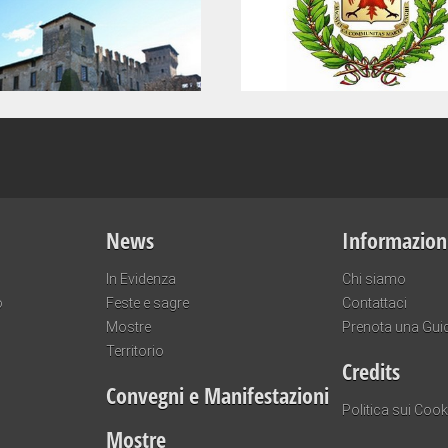
News
Informazion
In Evidenza
Chi siamo
o
Feste e sagre
Contattaci
Mostre
Prenota una Gui
Territorio
Credits
Convegni e Manifestazioni
Politica sui Cook
Mostre