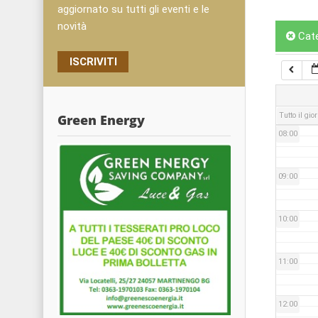
05:00
aggiornato su tutti gli eventi e le
novità
Cat
06:00
ISCRIVITI
07:00
Tutto il gio
Green Energy
08:00
09:00
10:00
11:00
12:00