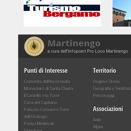
Martinengo
a cura dell'Infopoint Pro Loco Martinengo
Punti di Interesse
Territorio
Convento dell’Incoronata
Origini e Storia
Monastero di Santa Chiara
Geografia e Territori
Il Castello e la Torre
Personaggi
Casa del Capitano
Associazioni
Palazzo Comune e Torre
dell’Orologio
Aido
Portici Medievali
Alpini
Filandone