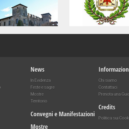
News
Informazion
In Evidenza
Chi siamo
o
Feste e sagre
Contattaci
Mostre
Prenota una Gui
Territorio
Credits
Convegni e Manifestazioni
Politica sui Cook
Mostre