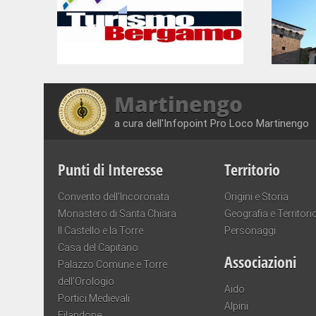
Martinengo
a cura dell'Infopoint Pro Loco Martinengo
Punti di Interesse
Territorio
Convento dell’Incoronata
Origini e Storia
Monastero di Santa Chiara
Geografia e Territori
Il Castello e la Torre
Personaggi
Casa del Capitano
Associazioni
Palazzo Comune e Torre
dell’Orologio
Aido
Portici Medievali
Alpini
Filandone