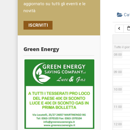
05:00
aggiornato su tutti gli eventi e le
novità
Ca
06:00
ISCRIVITI
07:00
Tutto il gio
Green Energy
08:00
09:00
10:00
11:00
12:00