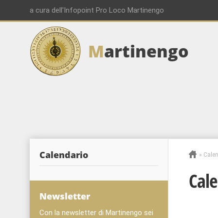
a cura dell'Infopoint Pro Loco Martinengo
M
artinengo
00:00
01:00
02:00
Calendario
»
Calen
03:00
Cale
04:00
Newsletter
Con la newsletter di Martinengo sei