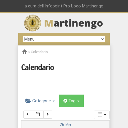
00:00
a cura dell'Infopoint Pro Loco Martinengo
M
artinengo
01:00
02:00
»
Calendario
03:00
Calendario
04:00
05:00
Categorie
Tag
06:00
07:00
26
Mer