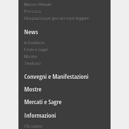
Museo Virtuale
Pro Loco
Una piazza per giocare e per leggere
News
In Evidenza
Feste e sagre
Mostre
Territorio
Convegni e Manifestazioni
Mostre
Mercati e Sagre
Informazioni
Chi siamo