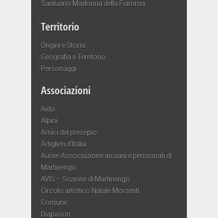
Santuario Madonna della Fiamma
Territorio
Origini e Storia
Geografia e Territorio
Personaggi
Associazioni
Aido
Alpini
Amici del presepio
Artiglieri d’Italia
Auser-Associazione anziani e pensionati di
Martinengo
AVIS – Sezione di Martinengo
Circolo artistico Natale Morzenti
Comune
Diapason