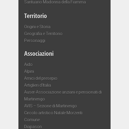
Santuario Madonna della Fiamma
Territorio
Origini e Storia
Geografia e Territorio
Personaggi
Associazioni
Aido
Alpini
Amici del presepio
Artiglieri d’Italia
Auser-Associazione anziani e pensionati di
Martinengo
AVIS – Sezione di Martinengo
Circolo artistico Natale Morzenti
Comune
Diapason