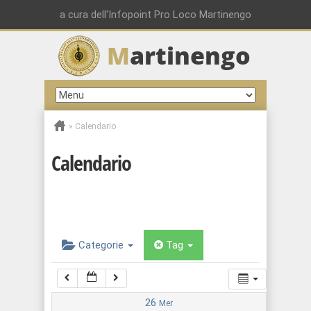
00:00
a cura dell'Infopoint Pro Loco Martinengo
M
artinengo
01:00
02:00
»
Calendario
03:00
Calendario
04:00
05:00
Categorie
Tag
06:00
07:00
26
Mer