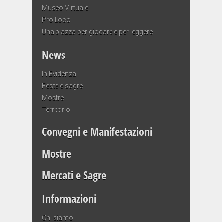
Museo Virtuale
Pro Loco
Una piazza per giocare e per leggere
News
In Evidenza
Feste e sagre
Mostre
Territorio
Convegni e Manifestazioni
Mostre
Mercati e Sagre
Informazioni
Chi siamo