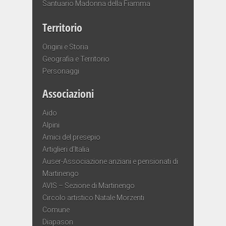
Santuario Madonna della Fiamma
Territorio
Origini e Storia
Geografia e Territorio
Personaggi
Associazioni
Aido
Alpini
Amici del presepio
Artiglieri d’Italia
Auser-Associazione anziani e pensionati di
Martinengo
AVIS – Sezione di Martinengo
Circolo artistico Natale Morzenti
Comune
Diapason