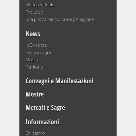
Museo Virtuale
Pro Loco
Una piazza per giocare e per leggere
News
In Evidenza
Feste e sagre
Mostre
Territorio
Convegni e Manifestazioni
Mostre
Mercati e Sagre
Informazioni
Chi siamo