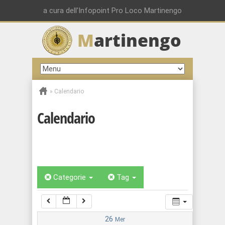
00:00
a cura dell'Infopoint Pro Loco Martinengo
M
artinengo
01:00
02:00
»
Calendario
03:00
Calendario
04:00
05:00
Categorie
Tag
06:00
07:00
26
Mer