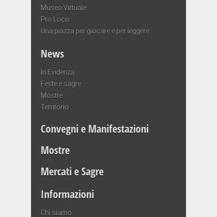
Museo Virtuale
Pro Loco
Una piazza per giocare e per leggere
News
In Evidenza
Feste e sagre
Mostre
Territorio
Convegni e Manifestazioni
Mostre
Mercati e Sagre
Informazioni
Chi siamo