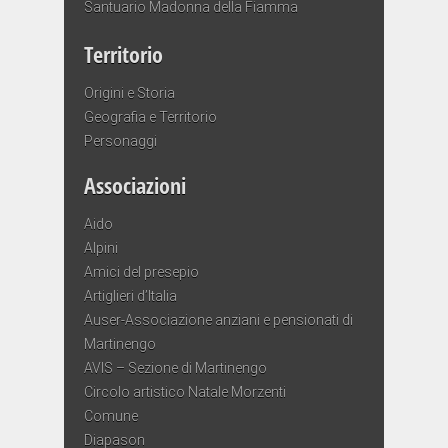
Santuario Madonna della Fiamma
Territorio
Origini e Storia
Geografia e Territorio
Personaggi
Associazioni
Aido
Alpini
Amici del presepio
Artiglieri d’Italia
Auser-Associazione anziani e pensionati di
Martinengo
AVIS – Sezione di Martinengo
Circolo artistico Natale Morzenti
Comune
Diapason