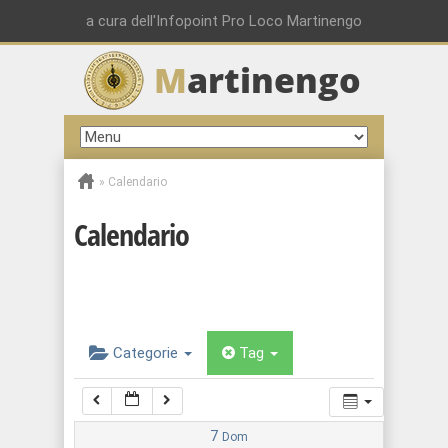
00:00
a cura dell'Infopoint Pro Loco Martinengo
M
artinengo
01:00
02:00
»
Calendario
03:00
Calendario
04:00
05:00
Categorie
Tag
06:00
07:00
7
Dom