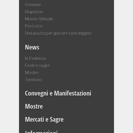
Comune
Diapason
Museo Virtuale
Pro Loco
Una piazza per giocare e per leggere
News
In Evidenza
Feste e sagre
Mostre
Territorio
Convegni e Manifestazioni
Mostre
Mercati e Sagre
Informazioni