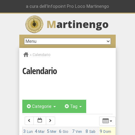
a cura dell'Infopoint Pro Loco Martinengo
00:00
M
artinengo
01:00
02:00
»
Calendario
Calendario
03:00
04:00
Categorie
Tag
05:00
06:00
3
4
5
6
7
8
9
Lun
Mar
Mer
Gio
Ven
Sab
Dom