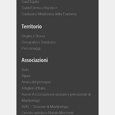
Sant’Agata
Santi Fermo e Rustico
Santuario Madonna della Fiamma
Territorio
Origini e Storia
Geografia e Territorio
Personaggi
Associazioni
Aido
Alpini
Amici del presepio
Artiglieri d’Italia
Auser-Associazione anziani e pensionati di
Martinengo
AVIS – Sezione di Martinengo
Circolo artistico Natale Morzenti