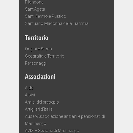
Filandone
Sant’Agata
Santi Fermo e Rustico
Santuario Madonna della Fiamma
Territorio
Origini e Storia
Geografia e Territorio
Personaggi
Associazioni
Aido
Alpini
Amici del presepio
Artiglieri d’Italia
Auser-Associazione anziani e pensionati di
Martinengo
AVIS – Sezione di Martinengo