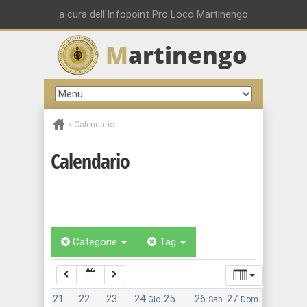
a cura dell'Infopoint Pro Loco Martinengo
M
artinengo
00:00
01:00
»
Calendario
02:00
Calendario
03:00
04:00
Categorie
Tag
05:00
21
22
23
24
25
26
27
Gio
Sab
Dom
06:00