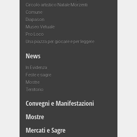
Circolo artistico Natale Morzenti
Comune
Diapason
Museo Virtuale
Pro Loco
Una piazza per giocare e per leggere
News
In Evidenza
Feste e sagre
Mostre
Territorio
Convegni e Manifestazioni
Mostre
Mercati e Sagre