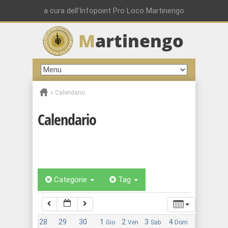
a cura dell'Infopoint Pro Loco Martinengo
M
artinengo
00:00
01:00
»
Calendario
02:00
Calendario
03:00
04:00
Categorie
Tag
05:00
28
29
30
1
2
3
4
Gio
Ven
Sab
Dom
06:00