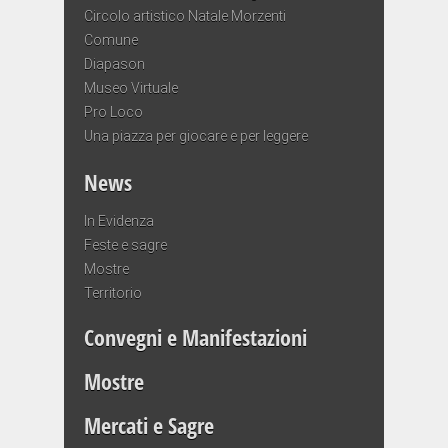
Circolo artistico Natale Morzenti
Comune
Diapason
Museo Virtuale
Pro Loco
Una piazza per giocare e per leggere
News
In Evidenza
Feste e sagre
Mostre
Territorio
Convegni e Manifestazioni
Mostre
Mercati e Sagre