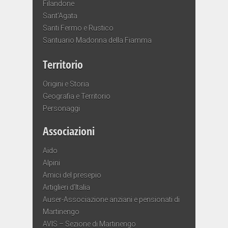
Filandone
Sant’Agata
Santi Fermo e Rustico
Santuario Madonna della Fiamma
Territorio
Origini e Storia
Geografia e Territorio
Personaggi
Associazioni
Aido
Alpini
Amici del presepio
Artiglieri d’Italia
Auser-Associazione anziani e pensionati di
Martinengo
AVIS – Sezione di Martinengo