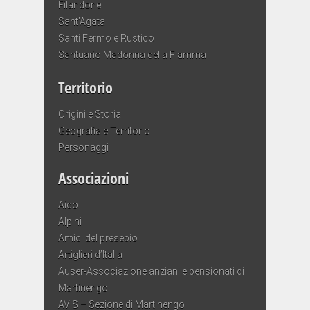
Filandone
Sant’Agata
Santi Fermo e Rustico
Santuario Madonna della Fiamma
Territorio
Origini e Storia
Geografia e Territorio
Personaggi
Associazioni
Aido
Alpini
Amici del presepio
Artiglieri d’Italia
Auser-Associazione anziani e pensionati di
Martinengo
AVIS – Sezione di Martinengo