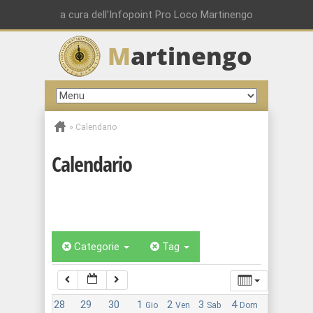
a cura dell'Infopoint Pro Loco Martinengo
M
artinengo
00:00
01:00
»
Calendario
02:00
Calendario
03:00
04:00
Categorie
Tag
05:00
28
29
30
1
2
3
4
Gio
Ven
Sab
Dom
06:00