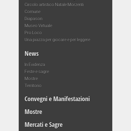
Circolo artistico Natale Morzenti
Comune
Diapason
Museo Virtuale
Pro Loco
Una piazza per giocare e per leggere
News
In Evidenza
Feste e sagre
Mostre
Territorio
Convegni e Manifestazioni
Mostre
Mercati e Sagre