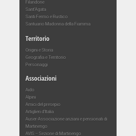
Filandone
Sant’Agata
Santi Fermo e Rustico
Santuario Madonna della Fiamma
Territorio
Origini e Storia
Geografia e Territorio
Personaggi
Associazioni
Aido
Alpini
Amici del presepio
Artiglieri d’Italia
Auser-Associazione anziani e pensionati di
Martinengo
AVIS – Sezione di Martinengo