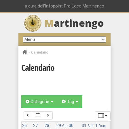
a cura dell'Infopoint Pro Loco Martinengo
M
artinengo
00:00
01:00
»
Calendario
02:00
Calendario
03:00
04:00
Categorie
Tag
05:00
26
27
28
29
30
31
1
Gio
Sab
Dom
06:00