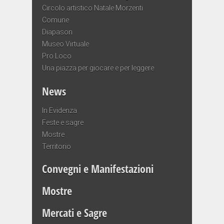
Circolo artistico Natale Morzenti
Comune
Diapason
Museo Virtuale
Pro Loco
Una piazza per giocare e per leggere
News
In Evidenza
Feste e sagre
Mostre
Territorio
Convegni e Manifestazioni
Mostre
Mercati e Sagre