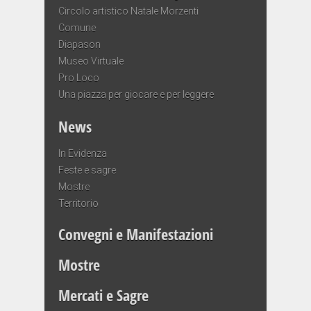
Circolo artistico Natale Morzenti
Comune
Diapason
Museo Virtuale
Pro Loco
Una piazza per giocare e per leggere
News
In Evidenza
Feste e sagre
Mostre
Territorio
Convegni e Manifestazioni
Mostre
Mercati e Sagre