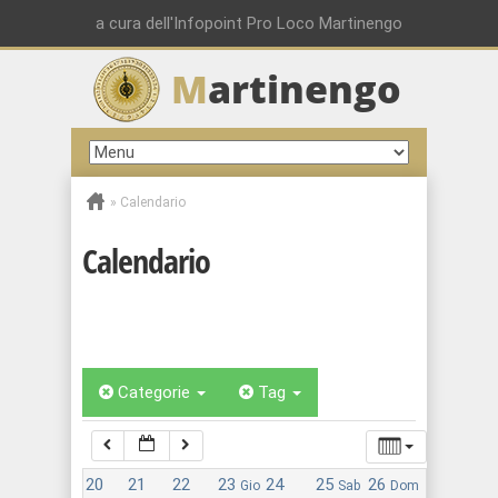
a cura dell'Infopoint Pro Loco Martinengo
M
artinengo
00:00
01:00
»
Calendario
02:00
Calendario
03:00
04:00
Categorie
Tag
05:00
20
21
22
23
24
25
26
Gio
Sab
Dom
06:00