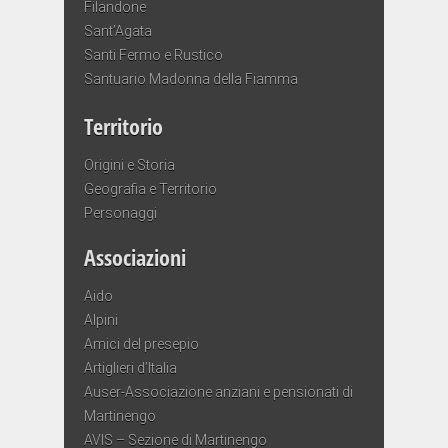
Filandone
Sant’Agata
Santi Fermo e Rustico
Santuario Madonna della Fiamma
Territorio
Origini e Storia
Geografia e Territorio
Personaggi
Associazioni
Aido
Alpini
Amici del presepio
Artiglieri d’Italia
Auser-Associazione anziani e pensionati di
Martinengo
AVIS – Sezione di Martinengo