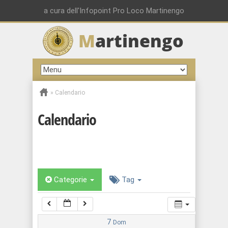
00:00
a cura dell'Infopoint Pro Loco Martinengo
M
artinengo
01:00
02:00
»
Calendario
03:00
Calendario
04:00
05:00
Categorie
Tag
06:00
07:00
7
Dom