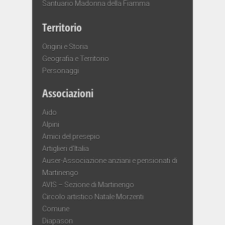
Santuario Madonna della Fiamma
Territorio
Origini e Storia
Geografia e Territorio
Personaggi
Associazioni
Aido
Alpini
Amici del presepio
Artiglieri d’Italia
Auser-Associazione anziani e pensionati di
Martinengo
AVIS – Sezione di Martinengo
Circolo artistico Natale Morzenti
Comune
Diapason