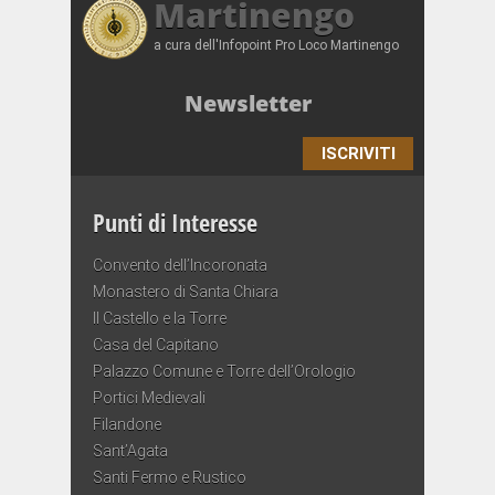
Martinengo
a cura dell'Infopoint Pro Loco Martinengo
Newsletter
ISCRIVITI
Punti di Interesse
Convento dell’Incoronata
Monastero di Santa Chiara
Il Castello e la Torre
Casa del Capitano
Palazzo Comune e Torre dell’Orologio
Portici Medievali
Filandone
Sant’Agata
Santi Fermo e Rustico