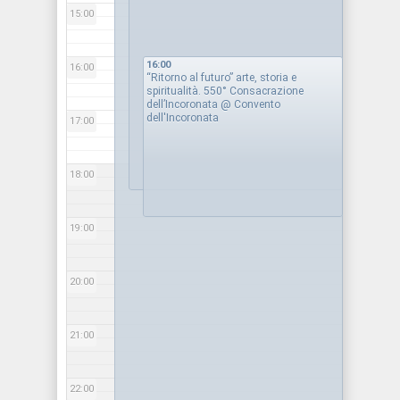
15:00
16:00
16:00
“Ritorno al futuro” arte, storia e
spiritualità. 550° Consacrazione
dell’Incoronata
@ Convento
dell'Incoronata
17:00
18:00
19:00
20:00
21:00
22:00