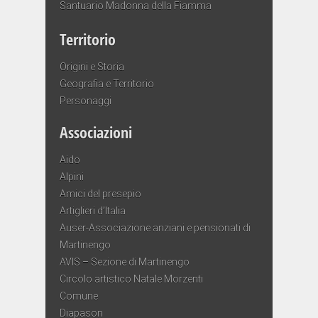
Santuario Madonna della Fiamma
Territorio
Origini e Storia
Geografia e Territorio
Personaggi
Associazioni
Aido
Alpini
Amici del presepio
Artiglieri d’Italia
Auser-Associazione anziani e pensionati di
Martinengo
AVIS – Sezione di Martinengo
Circolo artistico Natale Morzenti
Comune
Diapason