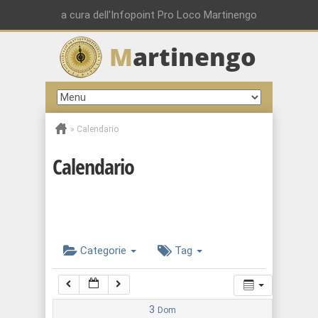
◤
Impara le basi della pittura e dell’acquarello
@
00:00
a cura dell'Infopoint Pro Loco Martinengo
Ex Biblioteca, Martinengo
M
artinengo
01:00
02:00
»
Calendario
03:00
Calendario
04:00
05:00
Categorie
Tag
06:00
07:00
3
Dom