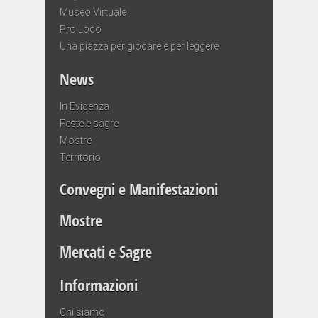
Museo Virtuale
Pro Loco
Una piazza per giocare e per leggere
News
In Evidenza
Feste e sagre
Mostre
Territorio
Convegni e Manifestazioni
Mostre
Mercati e Sagre
Informazioni
Chi siamo