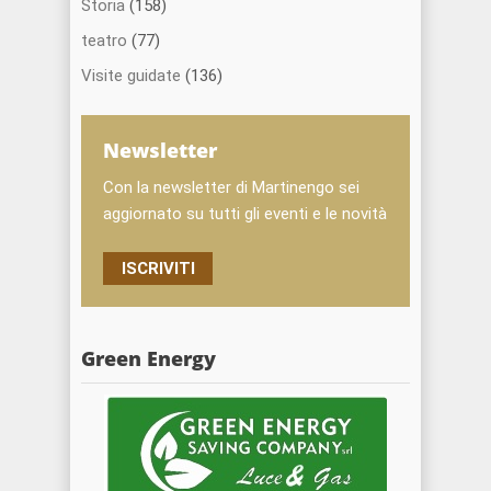
Storia
(158)
teatro
(77)
Visite guidate
(136)
Newsletter
Con la newsletter di Martinengo sei
aggiornato su tutti gli eventi e le novità
ISCRIVITI
Green Energy