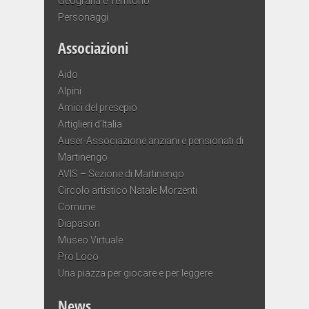
Geografia e Territorio
Personaggi
Associazioni
Aido
Alpini
Amici del presepio
Artiglieri d’Italia
Auser-Associazione anziani e pensionati di
Martinengo
AVIS – Sezione di Martinengo
Circolo artistico Natale Morzenti
Comune
Diapason
Museo Virtuale
Pro Loco
Una piazza per giocare e per leggere
News