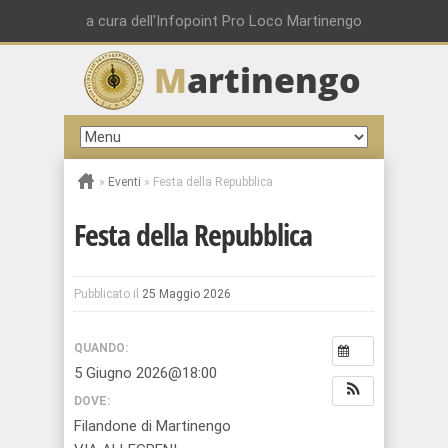
a cura dell'Infopoint Pro Loco Martinengo
M
artinengo
»
Eventi
»
Festa della Repubblica
Festa della Repubblica
Pubblicato il
25 Maggio 2026
QUANDO:
5 Giugno 2026@18:00
DOVE:
Filandone di Martinengo