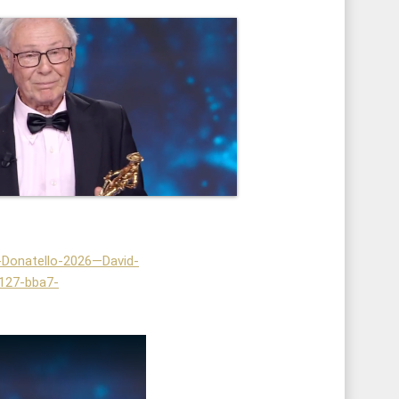
i-Donatello-2026—David-
127-bba7-