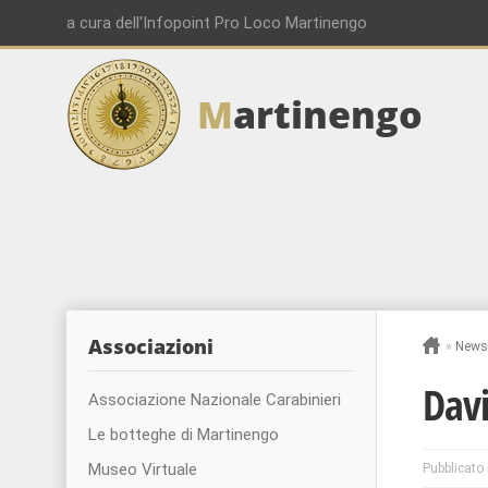
a cura dell'Infopoint Pro Loco Martinengo
M
artinengo
Associazioni
»
News
Davi
Associazione Nazionale Carabinieri
Le botteghe di Martinengo
Museo Virtuale
Pubblicato 