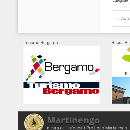
Categorie
Post
←
Auto
navigati
Turismo Bergamo
Bassa Be
Martinengo
a cura dell'Infopoint Pro Loco Martinengo