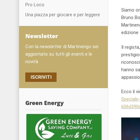
Pro Loco
Siamo org
Una piazza per giocare e per leggere
Bruno Bo
Martineng
edizione 
Newsletter
Con la newsletter di Martinengo sei
Il regist
aggiornato su tutti gli eventi e le
prestigio
novità
riconosci
hanno sa
ISCRIVITI
appassio
Ecco il v
Speciale
Green Energy
606d390