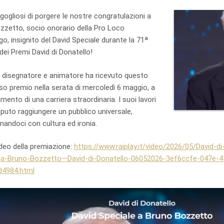
ogliosi di porgere le nostre congratulazioni a
zzetto, socio onorario della Pro Loco
o, insignito del David Speciale durante la 71ᵃ
dei Premi David di Donatello!
a, disegnatore e animatore ha ricevuto questo
so premio nella serata di mercoledì 6 maggio, a
mento di una carriera straordinaria. I suoi lavori
puto raggiungere un pubblico universale,
nandoci con cultura ed ironia.
ideo della premiazione:
https://www.raiplay.it/video/2026/05/David-d
-a-Bruno-Bozzetto—David-di-Donatello-06052026-3ef6ccfe-047e-4
d4984.html