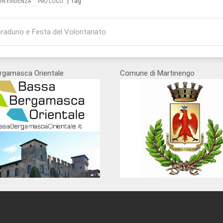
| Tag
IN EVIDENZA
PRO LOCO
raduno e Festa del Volontariato
on
rgamasca Orientale
Comune di Martinengo