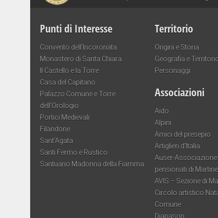
Punti di Interesse
Territorio
Convento dell’Incoronata
Origini e Storia
Monastero di Santa Chiara
Geografia e Territori
Il Castello e la Torre
Personaggi
Casa del Capitano
Associazioni
Palazzo Comune e Torre
dell’Orologio
Aido
Portici Medievali
Alpini
Filandone
Amici del presepio
Sant’Agata
Artiglieri d’Italia
Santi Fermo e Rustico
Auser-Associazione 
Santuario Madonna della Fiamma
pensionati di Martin
AVIS – Sezione di M
Circolo artistico Nat
Comune
Diapason