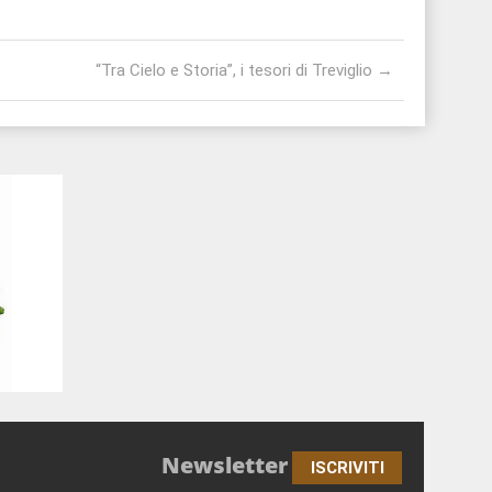
“Tra Cielo e Storia”, i tesori di Treviglio
→
Newsletter
ISCRIVITI