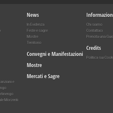
News
Informazion
In Evidenza
Chi siamo
o
Feste e sagre
Contattaci
Mostre
Prenota una Gui
Territorio
Credits
Convegni e Manifestazioni
Politica sui Cook
Mostre
Mercati e Sagre
anziani e
engo
artinengo
ale Morzenti