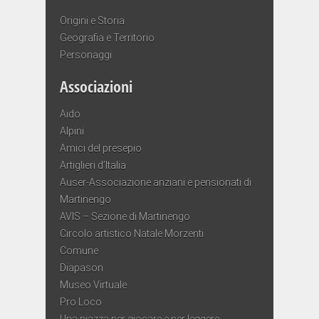
Origini e Storia
Geografia e Territorio
Personaggi
Associazioni
Aido
Alpini
Amici del presepio
Artiglieri d’Italia
Auser-Associazione anziani e pensionati di
Martinengo
AVIS – Sezione di Martinengo
Circolo artistico Natale Morzenti
Comune
Diapason
Museo Virtuale
Pro Loco
Una piazza per giocare e per leggere