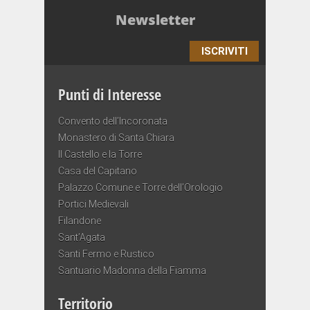
Newsletter
ISCRIVITI
Punti di Interesse
Convento dell’Incoronata
Monastero di Santa Chiara
Il Castello e la Torre
Casa del Capitano
Palazzo Comune e Torre dell’Orologio
Portici Medievali
Filandone
Sant’Agata
Santi Fermo e Rustico
Santuario Madonna della Fiamma
Territorio