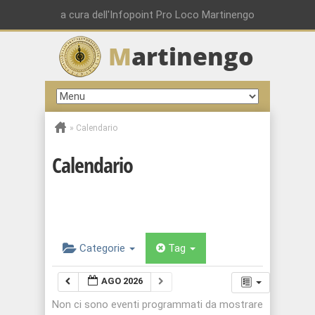
a cura dell'Infopoint Pro Loco Martinengo
M
artinengo
»
Calendario
Calendario
Categorie
Tag
AGO 2026
Non ci sono eventi programmati da mostrare