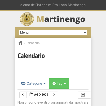
a cura dell'Infopoint Pro Loco Martinengo
M
artinengo
»
Calendario
Calendario
Categorie
Tag
AGO 2026
Non ci sono eventi programmati da mostrare