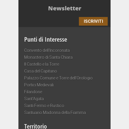
Newsletter
ISCRIVITI
Punti di Interesse
Convento dell’Incoronata
Monastero di Santa Chiara
Il Castello e la Torre
Casa del Capitano
Palazzo Comune e Torre dell’Orologio
Portici Medievali
Filandone
Sant’Agata
Santi Fermo e Rustico
Santuario Madonna della Fiamma
Territorio