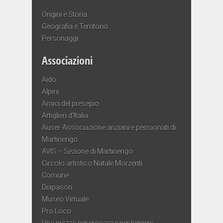
Origini e Storia
Geografia e Territorio
Personaggi
Associazioni
Aido
Alpini
Amici del presepio
Artiglieri d’Italia
Auser-Associazione anziani e pensionati di
Martinengo
AVIS – Sezione di Martinengo
Circolo artistico Natale Morzenti
Comune
Diapason
Museo Virtuale
Pro Loco
Una piazza per giocare e per leggere