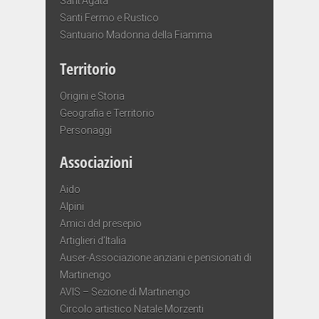
Sant’Agata
Santi Fermo e Rustico
Santuario Madonna della Fiamma
Territorio
Origini e Storia
Geografia e Territorio
Personaggi
Associazioni
Aido
Alpini
Amici del presepio
Artiglieri d’Italia
Auser-Associazione anziani e pensionati di
Martinengo
AVIS – Sezione di Martinengo
Circolo artistico Natale Morzenti