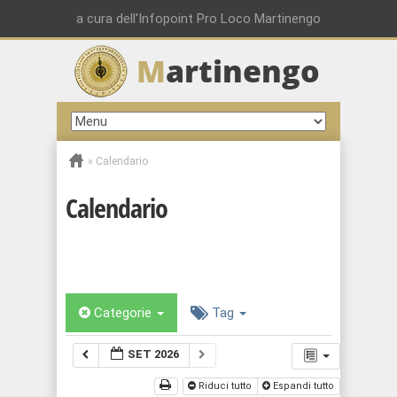
a cura dell'Infopoint Pro Loco Martinengo
M
artinengo
»
Calendario
Calendario
Categorie
Tag
SET 2026
Riduci tutto
Espandi tutto