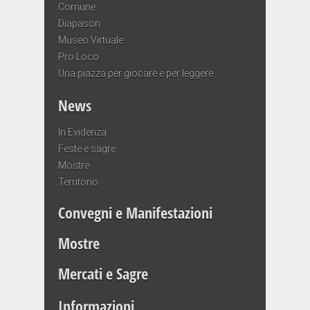
Comune
Diapason
Museo Virtuale
Pro Loco
Una piazza per giocare e per leggere
News
In Evidenza
Feste e sagre
Mostre
Territorio
Convegni e Manifestazioni
Mostre
Mercati e Sagre
Informazioni