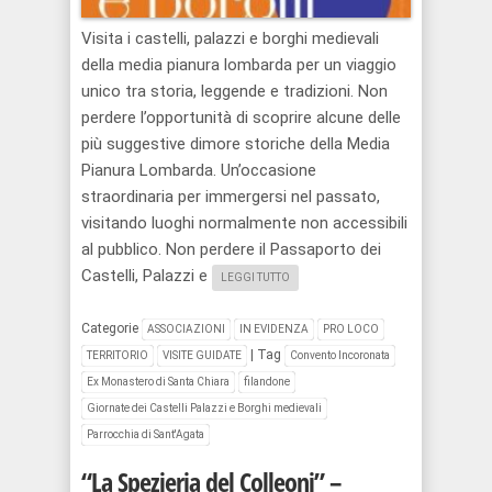
Visita i castelli, palazzi e borghi medievali
della media pianura lombarda per un viaggio
unico tra storia, leggende e tradizioni. Non
perdere l’opportunità di scoprire alcune delle
più suggestive dimore storiche della Media
Pianura Lombarda. Un’occasione
straordinaria per immergersi nel passato,
visitando luoghi normalmente non accessibili
al pubblico. Non perdere il Passaporto dei
Castelli, Palazzi e
LEGGI TUTTO
Categorie
ASSOCIAZIONI
IN EVIDENZA
PRO LOCO
|
Tag
TERRITORIO
VISITE GUIDATE
Convento Incoronata
Ex Monastero di Santa Chiara
filandone
Giornate dei Castelli Palazzi e Borghi medievali
Parrocchia di Sant'Agata
“La Spezieria del Colleoni” –