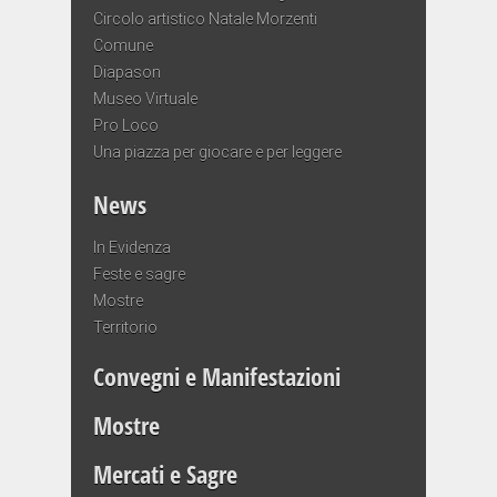
Circolo artistico Natale Morzenti
Comune
Diapason
Museo Virtuale
Pro Loco
Una piazza per giocare e per leggere
News
In Evidenza
Feste e sagre
Mostre
Territorio
Convegni e Manifestazioni
Mostre
Mercati e Sagre