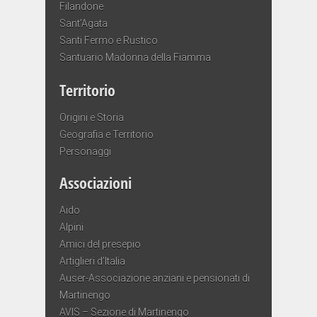
Filandone
Sant’Agata
Santi Fermo e Rustico
Santuario Madonna della Fiamma
Territorio
Origini e Storia
Geografia e Territorio
Personaggi
Associazioni
Aido
Alpini
Amici del presepio
Artiglieri d’Italia
Auser-Associazione anziani e pensionati di
Martinengo
AVIS – Sezione di Martinengo