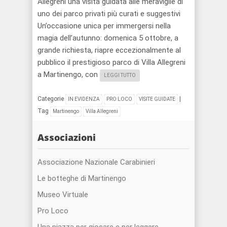
Allegreni una visita guidata alle meraviglie di
uno dei parco privati più curati e suggestivi
Un’occasione unica per immergersi nella
magia dell’autunno: domenica 5 ottobre, a
grande richiesta, riapre eccezionalmente al
pubblico il prestigioso parco di Villa Allegreni
a Martinengo, con
LEGGI TUTTO
Categorie
|
IN EVIDENZA
PRO LOCO
VISITE GUIDATE
Tag
Martinengo
Villa Allegreni
Associazioni
Associazione Nazionale Carabinieri
Le botteghe di Martinengo
Museo Virtuale
Pro Loco
Una piazza per giocare e per leggere