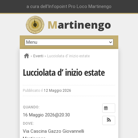
a cura dell'Infopoint Pro Loco Martinengo
M
artinengo
»
Eventi
»
Lucciolata d’ inizio estate
Lucciolata d’ inizio estate
Pubblicato il
12 Maggio 2026
QUANDO:
16 Maggio 2026@20:30
DOVE:
Via Cascina Gazzo Giovannelli