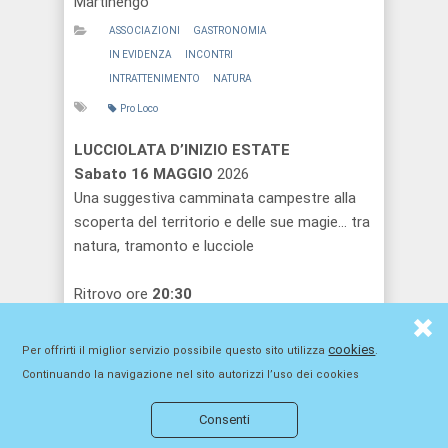
Martinengo
ASSOCIAZIONI
GASTRONOMIA
IN EVIDENZA
INCONTRI
INTRATTENIMENTO
NATURA
Pro Loco
LUCCIOLATA D’INIZIO ESTATE
Sabato 16 MAGGIO
2026
Una suggestiva camminata campestre alla
scoperta del territorio e delle sue magie… tra
natura, tramonto e lucciole
Ritrovo ore
20:30
Via
Cascina Gazzo Giovannelli
, Martinengo
Un percorso semplice adatto a tutti, grandi e
cookies
Per offrirti il miglior servizio possibile questo sito utilizza
.
piccoli
Continuando la navigazione nel sito autorizzi l’uso dei cookies
Al termine piccolo rinfresco
Info:
3403327881
Consenti