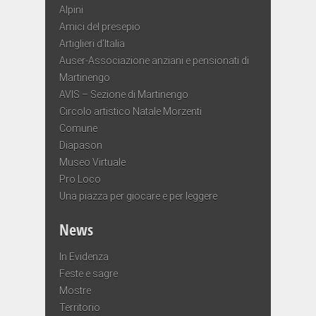
Alpini
Amici del presepio
Artiglieri d’Italia
Auser-Associazione anziani e pensionati di
Martinengo
AVIS – Sezione di Martinengo
Circolo artistico Natale Morzenti
Comune
Diapason
Museo Virtuale
Pro Loco
Una piazza per giocare e per leggere
News
In Evidenza
Feste e sagre
Mostre
Territorio