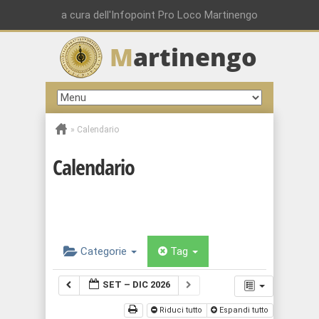
a cura dell'Infopoint Pro Loco Martinengo
M
artinengo
»
Calendario
Calendario
Categorie
Tag
SET – DIC 2026
Riduci tutto
Espandi tutto