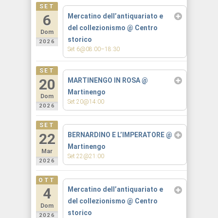
SET
6
Mercatino dell’antiquariato e
del collezionismo
@ Centro
Dom
storico
2026
Set 6@08:00–18:30
SET
20
MARTINENGO IN ROSA
@
Martinengo
Dom
Set 20@14:00
2026
SET
22
BERNARDINO E L’IMPERATORE
@
Martinengo
Mar
Set 22@21:00
2026
OTT
4
Mercatino dell’antiquariato e
del collezionismo
@ Centro
Dom
storico
2026