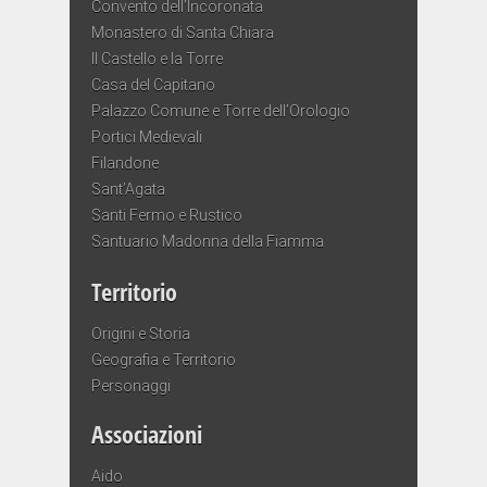
Convento dell’Incoronata
Monastero di Santa Chiara
Il Castello e la Torre
Casa del Capitano
Palazzo Comune e Torre dell’Orologio
Portici Medievali
Filandone
Sant’Agata
Santi Fermo e Rustico
Santuario Madonna della Fiamma
Territorio
Origini e Storia
Geografia e Territorio
Personaggi
Associazioni
Aido