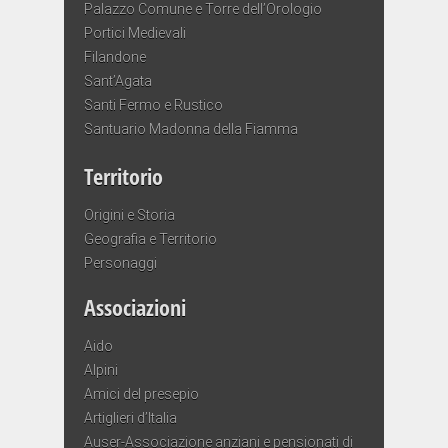
Palazzo Comune e Torre dell’Orologio
Portici Medievali
Filandone
Sant’Agata
Santi Fermo e Rustico
Santuario Madonna della Fiamma
Territorio
Origini e Storia
Geografia e Territorio
Personaggi
Associazioni
Aido
Alpini
Amici del presepio
Artiglieri d’Italia
Auser-Associazione anziani e pensionati di