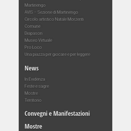
Martinengo
AVIS – Sezione di Martinengo
Circolo artistico Natale Morzenti
Comune
Diapason
Museo Virtuale
Pro Loco
Una piazza per giocare e per leggere
News
In Evidenza
Feste e sagre
Mostre
Territorio
Convegni e Manifestazioni
Mostre