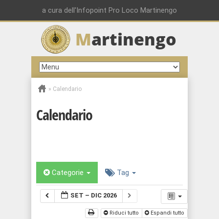
a cura dell'Infopoint Pro Loco Martinengo
M
artinengo
»
Calendario
Calendario
Categorie
Tag
SET – DIC 2026
Riduci tutto
Espandi tutto