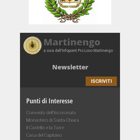
Martinengo
a cura dell'Infopoint Pro Loco Martinengo
Newsletter
ISCRIVITI
Punti di Interesse
Convento dell’Incoronata
Monastero di Santa Chiara
Il Castello e la Torre
Casa del Capitano